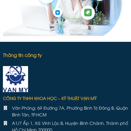
Thông tin công ty
CÔNG TY TNHH KHOA HỌC – KỸ THUẬT VẠN MỸ
Văn Phòng: 69 Đường 7A, Phường Bình Trị Đông B, Quận
Bình Tân, TP.HCM
A1/7 Ấp 1, Xã Vĩnh Lộc B, Huyện Bình Chánh, Thành phố
Hồ Chí Minh 700000