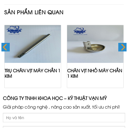
SẢN PHẨM LIÊN QUAN
TRỤ CHÂN VỊT MÁY CHẦN 1
CHÂN VỊT NHỎ MÁY CHẦN
KIM
1 KIM
CÔNG TY TNHH KHOA HỌC – KỸ THUẬT VẠN MỸ
Giải pháp công nghệ , nâng cao sản xuất, tối ưu chi phí!