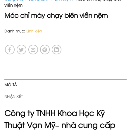
viền nệm
Móc chỉ máy chạy biên viền nệm
Danh mục:
Linh kiện
MÔ TẢ
NHẬN XÉT
Công ty TNHH Khoa Học Kỹ
Thuật Vạn Mỹ– nhà cung cấp