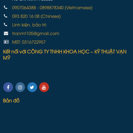
0907064388 - 0898878340 (Vietnamese)
093 820 16 08 (Chinese)
Linh kiện, bảo trì:
tranmt105@gmail.com
MST: 0316722957
Kết nối với CÔNG TY TNHH KHOA HỌC – KỸ THUẬT VẠN
MỸ
Bản đồ