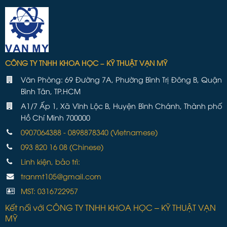
CÔNG TY TNHH KHOA HỌC – KỸ THUẬT VẠN MỸ
Văn Phòng: 69 Đường 7A, Phường Bình Trị Đông B, Quận
Bình Tân, TP.HCM
A1/7 Ấp 1, Xã Vĩnh Lộc B, Huyện Bình Chánh, Thành phố
Hồ Chí Minh 700000
0907064388 - 0898878340 (Vietnamese)
093 820 16 08 (Chinese)
Linh kiện, bảo trì:
tranmt105@gmail.com
MST: 0316722957
Kết nối với CÔNG TY TNHH KHOA HỌC – KỸ THUẬT VẠN
MỸ