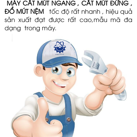
MÁY CẮT MÚT NGANG , CẮT MÚT ĐỨNG ,
ĐỔ MÚT NỆM
tốc độ rất nhanh , hiệu quả
sản xuất đạt được rất cao,mẫu mã đa
dạng trong máy.