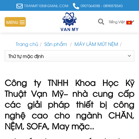
Skip
TRANMT105@GMAIL.COM
0907064388 - 0898878340
to
content
MENU
Tiếng Việt
Trang chủ
/
Sản phẩm
/
MÁY LÀM MÚT NỆM
/
Công ty TNHH Khoa Học Kỹ
Thuật Vạn Mỹ– nhà cung cấp
các giải pháp thiết bị công
nghệ cao cho ngành CHĂN,
NỆM, SOFA, May mặc..