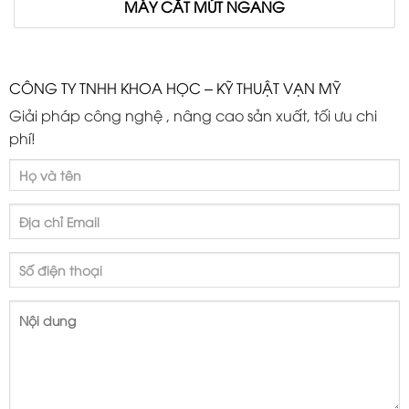
MÁY CẮT MÚT NGANG
CÔNG TY TNHH KHOA HỌC – KỸ THUẬT VẠN MỸ
Giải pháp công nghệ , nâng cao sản xuất, tối ưu chi
phí!