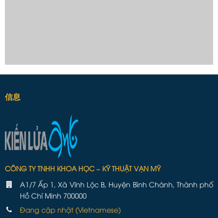
信息
CÔNG TY TNHH KHOA HỌC – KỸ THUẬT VẠN MỸ
A1/7 Ấp 1, Xã Vĩnh Lộc B, Huyện Bình Chánh, Thành phố
Hồ Chí Minh 700000
Đang cập nhật (Vietnamese)