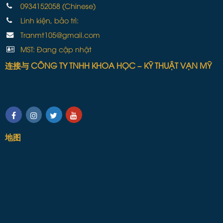
0934152058 (Chinese)
Linh kiện, bảo trì:
Tranmt105@gmail.com
MST: Đang cập nhật
连接与 CÔNG TY TNHH KHOA HỌC – KỸ THUẬT VẠN MỸ
地图