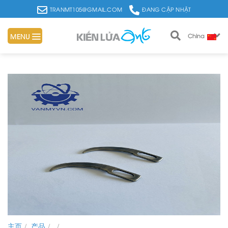
Skip
TRANMT105@GMAIL.COM
ĐANG CẬP NHẬT
to
content
MENU
China
主页
/
产品
/
/