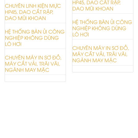
HP45, DAO CẮT RẬP,
CHUYÊN LINH KIỆN MỰC
DAO MŨI KHOAN
HP45, DAO CẮT RẬP,
DAO MŨI KHOAN
HỆ THỐNG BÀN ỦI CÔNG
NGHIỆP KHÔNG DÙNG
HỆ THỐNG BÀN ỦI CÔNG
LÒ HƠI
NGHIỆP KHÔNG DÙNG
LÒ HƠI
CHUYÊN MÁY IN SƠ ĐỒ,
MÁY CẮT VẢI, TRÃI VÃI,
CHUYÊN MÁY IN SƠ ĐỒ,
NGÀNH MAY MẶC
MÁY CẮT VẢI, TRÃI VÃI,
NGÀNH MAY MẶC