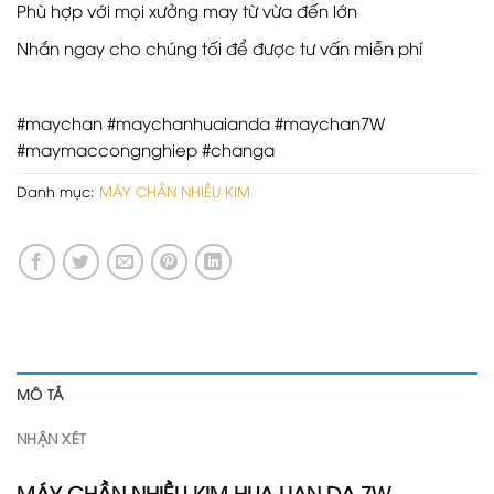
Phù hợp với mọi xưởng may từ vừa đến lớn
Nhắn ngay cho chúng tối để được tư vấn miễn phí
#maychan #maychanhuaianda #maychan7W
#maymaccongnghiep #changa
Danh mục:
MÁY CHẦN NHIỀU KIM
MÔ TẢ
NHẬN XÉT
MÁY CHẦN NHIỀU KIM HUA LIAN DA 7W