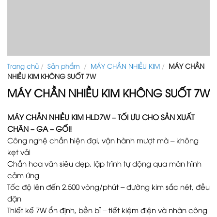
Trang chủ
/
Sản phẩm
/
MÁY CHẦN NHIỀU KIM
/
MÁY CHẦN
NHIỀU KIM KHÔNG SUỐT 7W
MÁY CHẦN NHIỀU KIM KHÔNG SUỐT 7W
MÁY CHẦN NHIỀU KIM HLD7W – TỐI ƯU CHO SẢN XUẤT
CHĂN – GA – GỐI!
Công nghệ chần hiện đại, vận hành mượt mà – không
kẹt vải
Chần hoa văn siêu đẹp, lập trình tự động qua màn hình
cảm ứng
Tốc độ lên đến 2.500 vòng/phút – đường kim sắc nét, đều
đặn
Thiết kế 7W ổn định, bền bỉ – tiết kiệm điện và nhân công