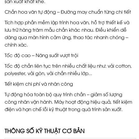
sản xuất khắt khe.
Chần hoa văn tự động – Đường may chuẩn từng chi tiết
Tích hợp phần mềm lập trình hoa văn, hỗ trợ thiết kế và
lưu trữ hàng trăm mẫu chần khác nhau. Điều khiển dễ
dàng qua màn hình cảm ứng, thao tác nhanh chóng –
chính xác.
Tốc độ cao – Năng suất vượt trội
Tốc độ chần liên tục trên nhiều chất liệu như: vải cotton,
polyester, vải gòn, vải chần nhiều lớp...
Tiết kiệm chi phí và nhân công
Tự động hóa toàn bộ quy trình chần – giảm số lượng
công nhân vận hành. Máy hoạt động hiệu quả, tiết kiệm
điện và hạn chế lỗi kỹ thuật trong quá trình sản xuất.
THÔNG SỐ KỸ THUẬT CƠ BẢN