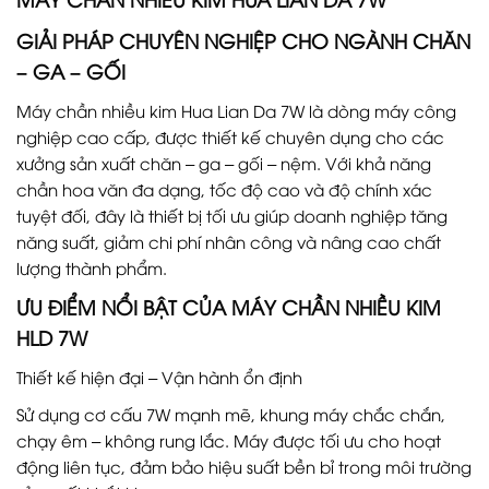
GIẢI PHÁP CHUYÊN NGHIỆP CHO NGÀNH CHĂN
– GA – GỐI
Máy chần nhiều kim Hua Lian Da 7W là dòng máy công
nghiệp cao cấp, được thiết kế chuyên dụng cho các
xưởng sản xuất chăn – ga – gối – nệm. Với khả năng
chần hoa văn đa dạng, tốc độ cao và độ chính xác
tuyệt đối, đây là thiết bị tối ưu giúp doanh nghiệp tăng
năng suất, giảm chi phí nhân công và nâng cao chất
lượng thành phẩm.
ƯU ĐIỂM NỔI BẬT CỦA MÁY CHẦN NHIỀU KIM
HLD 7W
Thiết kế hiện đại – Vận hành ổn định
Sử dụng cơ cấu 7W mạnh mẽ, khung máy chắc chắn,
chạy êm – không rung lắc. Máy được tối ưu cho hoạt
động liên tục, đảm bảo hiệu suất bền bỉ trong môi trường