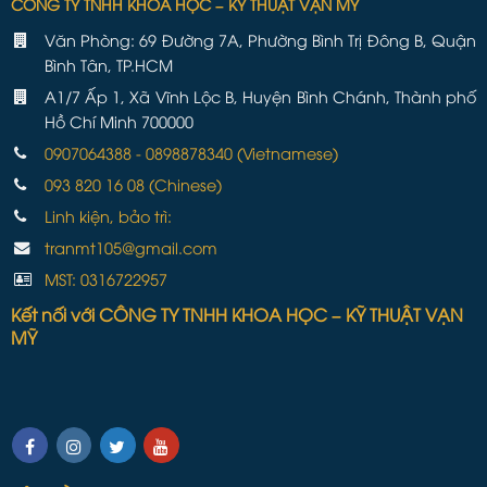
CÔNG TY TNHH KHOA HỌC – KỸ THUẬT VẠN MỸ
Văn Phòng: 69 Đường 7A, Phường Bình Trị Đông B, Quận
Bình Tân, TP.HCM
A1/7 Ấp 1, Xã Vĩnh Lộc B, Huyện Bình Chánh, Thành phố
Hồ Chí Minh 700000
0907064388 - 0898878340 (Vietnamese)
093 820 16 08 (Chinese)
Linh kiện, bảo trì:
tranmt105@gmail.com
MST: 0316722957
Kết nối với CÔNG TY TNHH KHOA HỌC – KỸ THUẬT VẠN
MỸ