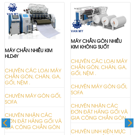
MÁY CHẦN GÒN NHIỀU
KIM KHÔNG SUỐT
MÁY CHẦN NHIỀU KIM
HLD4Y
CHUYÊN CÁC LOẠI MÁY
CHẦN GÒN, CHĂN, GA,
CHUYÊN CÁC LOẠI MÁY
GỐI, NỆM .
CHẦN GÒN, CHĂN, GA,
GỐI, NỆM .
CHUYÊN MÁY GÒN GỐI,
SOFA
CHUYÊN MÁY GÒN GỐI,
SOFA
CHUYÊN NHẬN CÁC
ĐƠN ĐẶT HÀNG GỐI VÀ
CHUYÊN NHẬN CÁC
GIA CÔNG CHẦN GÒN
ĐƠN ĐẶT HÀNG GỐI VÀ
GIA CÔNG CHẦN GÒN
CHUYÊN LINH KIỆN MỰC