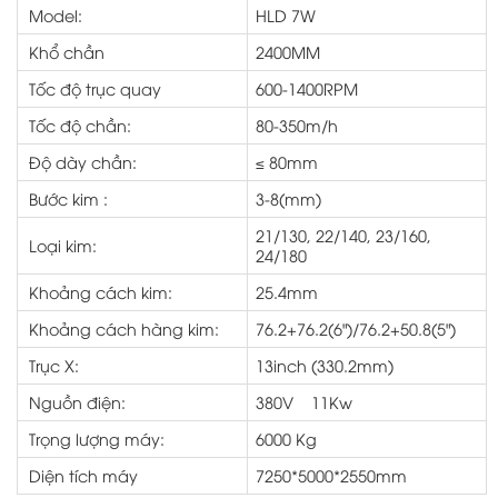
Model:
HLD 7W
Khổ chần
2400MM
Tốc độ trục quay
600-1400RPM
Tốc độ chần:
80-350m/h
Độ dày chần:
≤ 80mm
Bước kim :
3-8(mm)
21/130, 22/140, 23/160,
Loại kim:
24/180
Khoảng cách kim:
25.4mm
Khoảng cách hàng kim:
76.2+76.2(6")/76.2+50.8(5")
Trục X:
13inch (330.2mm)
Nguồn điện:
380V
11Kw
Trọng lượng máy:
6000 Kg
Diện tích máy
7250*5000*2550mm