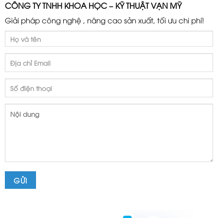
CÔNG TY TNHH KHOA HỌC – KỸ THUẬT VẠN MỸ
Giải pháp công nghệ , nâng cao sản xuất, tối ưu chi phí!