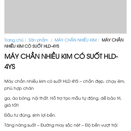
Trang chủ
/
Sản phẩm
/
MÁY CHẦN NHIỀU KIM
/
MÁY CHẦN
NHIỀU KIM CÓ SUỐT HLD-4YS
MÁY CHẦN NHIỀU KIM CÓ SUỐT HLD-
4YS
Máy chần nhiều kim có suốt HLD 4YS – chần đẹp, chạy êm,
phù hợp chăn
ga,
áo bông, nội thất. Hỗ trợ tạo mẫu tự động, dễ bảo trì,
giá tốt!
Đầu tư đúng, sinh lợi bền.
Tăng năng suất – Đường may sắc nét – Độ bền vượt trội