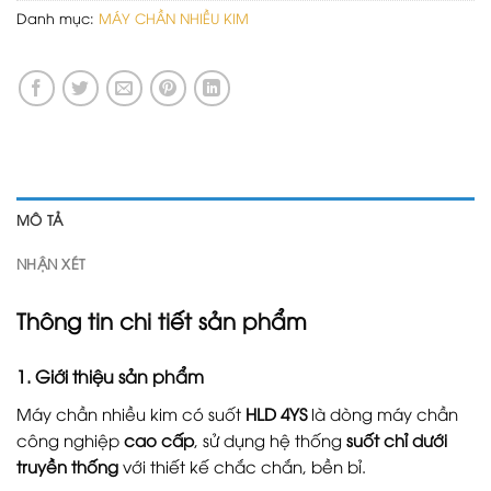
Danh mục:
MÁY CHẦN NHIỀU KIM
MÔ TẢ
NHẬN XÉT
Thông tin chi tiết sản phẩm
1.
Giới thiệu sản phẩm
Máy chần nhiều kim có suốt
HLD 4YS
là dòng máy chần
công nghiệp
cao cấp
, sử dụng hệ thống
suốt chỉ dưới
truyền thống
với thiết kế chắc chắn, bền bỉ.