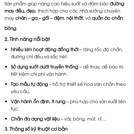
Sản phẩm giúp nâng cao hiệu suất và đảm bảo
đường
may đều, đẹp
, thích hợp cho các nhà xưởng chuyên
may
chăn – ga – gối – đệm
,
nội thất
, và
quần áo chần
bông
.
2.
Tính năng nổi bật
Nhiều kim hoạt động đồng thời
– tăng tốc độ chần,
đường chỉ đều và sắc nét.
Sử dụng suốt dưới truyền thống
– dễ thay, dễ bảo trì,
tiết kiệm chi phí vận hành.
Tạo mẫu tự động
– hỗ trợ thiết kế hoa văn chần theo
yêu cầu.
Vận hành ổn định, ít rung
– phù hợp cho sản xuất liên
tục.
Chần đa dạng vật liệu
– vải, bông, mút, nỉ....
3.
Thông số kỹ thuật cơ bản