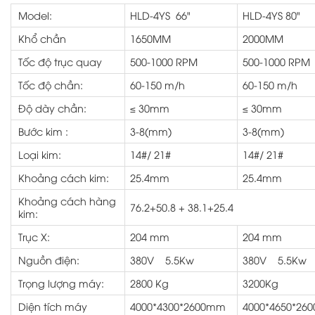
Model:
HLD-4YS 66"
HLD-4YS 80"
Khổ chần
1650MM
2000MM
Tốc độ trục quay
500-1000 RPM
500-1000 RPM
Tốc độ chần:
60-150 m/h
60-150 m/h
Độ dày chần:
≤ 30mm
≤ 30mm
Bước kim :
3-8(mm)
3-8(mm)
Loại kim:
14#/ 21#
14#/ 21#
Khoảng cách kim:
25.4mm
25.4mm
Khoảng cách hàng
76.2+50.8 + 38.1+25.4
kim:
Trục X:
204 mm
204 mm
Nguồn điện:
380V 5.5Kw
380V 5.5Kw
Trọng lượng máy:
2800 Kg
3200Kg
Diện tích máy
4000*4300*2600mm
4000*4650*26