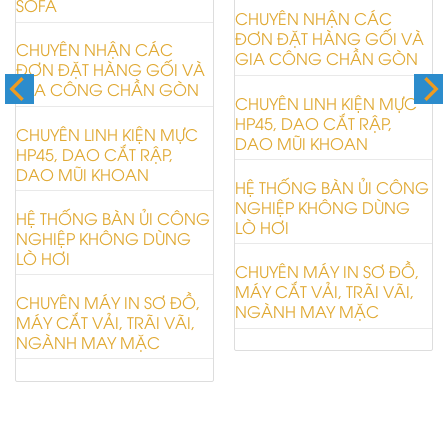
SOFA
CHUYÊN NHẬN CÁC
ĐƠN ĐẶT HÀNG GỐI VÀ
CHUYÊN NHẬN CÁC
GIA CÔNG CHẦN GÒN
ĐƠN ĐẶT HÀNG GỐI VÀ
GIA CÔNG CHẦN GÒN
CHUYÊN LINH KIỆN MỰC
HP45, DAO CẮT RẬP,
CHUYÊN LINH KIỆN MỰC
DAO MŨI KHOAN
HP45, DAO CẮT RẬP,
DAO MŨI KHOAN
HỆ THỐNG BÀN ỦI CÔNG
NGHIỆP KHÔNG DÙNG
HỆ THỐNG BÀN ỦI CÔNG
LÒ HƠI
NGHIỆP KHÔNG DÙNG
LÒ HƠI
CHUYÊN MÁY IN SƠ ĐỒ,
MÁY CẮT VẢI, TRÃI VÃI,
CHUYÊN MÁY IN SƠ ĐỒ,
NGÀNH MAY MẶC
MÁY CẮT VẢI, TRÃI VÃI,
NGÀNH MAY MẶC