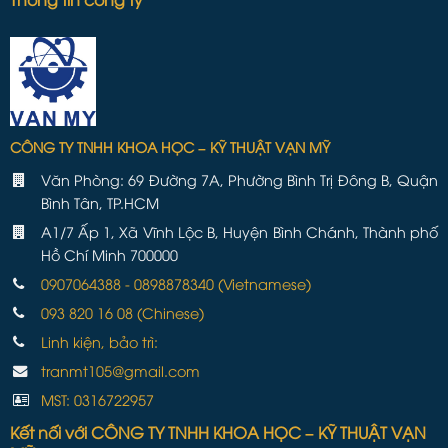
CÔNG TY TNHH KHOA HỌC – KỸ THUẬT VẠN MỸ
Văn Phòng: 69 Đường 7A, Phường Bình Trị Đông B, Quận
Bình Tân, TP.HCM
A1/7 Ấp 1, Xã Vĩnh Lộc B, Huyện Bình Chánh, Thành phố
Hồ Chí Minh 700000
0907064388 - 0898878340 (Vietnamese)
093 820 16 08 (Chinese)
Linh kiện, bảo trì:
tranmt105@gmail.com
MST: 0316722957
Kết nối với CÔNG TY TNHH KHOA HỌC – KỸ THUẬT VẠN