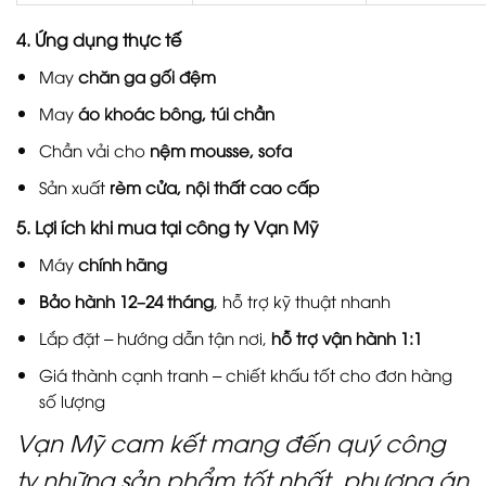
4.
Ứng dụng thực tế
May
chăn ga gối đệm
May
áo khoác bông, túi chần
Chần vải cho
nệm mousse, sofa
Sản xuất
rèm cửa, nội thất cao cấp
5.
Lợi ích khi mua tại công ty Vạn Mỹ
Máy
chính hãng
Bảo hành 12–24 tháng
, hỗ trợ kỹ thuật nhanh
Lắp đặt – hướng dẫn tận nơi,
hỗ trợ vận hành 1:1
Giá thành cạnh tranh – chiết khấu tốt cho đơn hàng
số lượng
Vạn Mỹ cam kết mang đến quý công
ty những sản phẩm tốt nhất, phương án