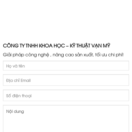
CÔNG TY TNHH KHOA HỌC – KỸ THUẬT VẠN MỸ
Giải pháp công nghệ , nâng cao sản xuất, tối ưu chi phí!