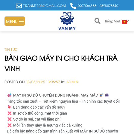
Skip
TRANMT105@GMAIL.COM
0907064388 - 0898878340
to
content
MENU
Tiếng Việt
TIN TỨC
BÀN GIAO MÁY IN CHO KHÁCH TRÀ
VINH
POSTED ON
13/05/2025 13:05:57
BY
ADMIN