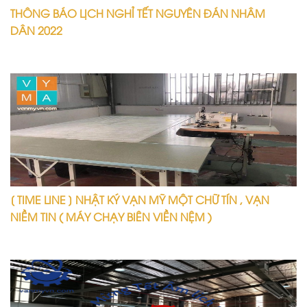
THÔNG BÁO LỊCH NGHỈ TẾT NGUYÊN ĐÁN NHÂM
DÂN 2022
[ TIME LINE ] NHẬT KÝ VẠN MỸ MỘT CHỮ TÍN , VẠN
NIỀM TIN ( MÁY CHẠY BIÊN VIỀN NỆM )