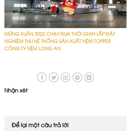
MỪNG XUÂN 2022 CHẠY ĐUA THỜI GIAN LẮP ĐẶT
NGHIỆM THU HỆ THỐNG SẢN XUẤT NỆM TOPPER
CÔNG TY NỆM LONG AN
Nhận xét
Để lại một câu trả lời