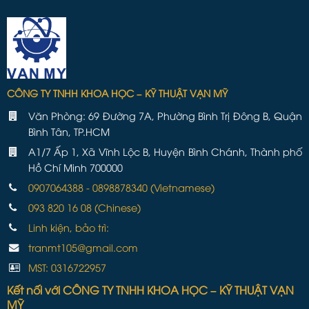
CÔNG TY TNHH KHOA HỌC – KỸ THUẬT VẠN MỸ
Văn Phòng: 69 Đường 7A, Phường Bình Trị Đông B, Quận
Bình Tân, TP.HCM
A1/7 Ấp 1, Xã Vĩnh Lộc B, Huyện Bình Chánh, Thành phố
Hồ Chí Minh 700000
0907064388 - 0898878340 (Vietnamese)
093 820 16 08 (Chinese)
Linh kiện, bảo trì:
tranmt105@gmail.com
MST: 0316722957
Kết nối với CÔNG TY TNHH KHOA HỌC – KỸ THUẬT VẠN
MỸ