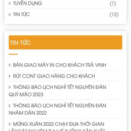
TUYỂN DỤNG
(1)
TIN TỨC
(12)
TIN TỨC
BÀN GIAO MÁY IN CHO KHÁCH TRÀ VINH
RÚT CONT GIAO HÀNG CHO KHÁCH
THÔNG BÁO LỊCH NGHỈ TẾT NGUYÊN ĐÁN
QUÝ MÃO 2023
THÔNG BÁO LỊCH NGHỈ TẾT NGUYÊN ĐÁN
NHÂM DÂN 2022
MỪNG XUÂN 2022 CHẠY ĐUA THỜI GIAN
LẮP ĐẶT NGHIỆM THU HỆ THỐNG SẢN XUẤT