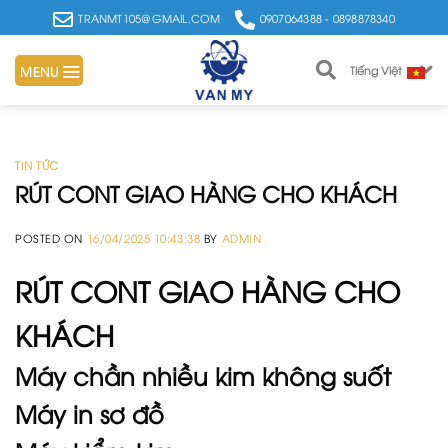
Skip
TRANMT105@GMAIL.COM
0907064388 - 0898878340
to
content
MENU
Tiếng Việt
TIN TỨC
RÚT CONT GIAO HÀNG CHO KHÁCH
POSTED ON
16/04/2025 10:43:38
BY
ADMIN
RÚT CONT GIAO HÀNG CHO
KHÁCH
Máy chần nhiều kim không suốt
Máy in sơ đồ