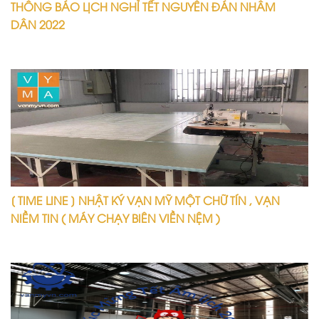
THÔNG BÁO LỊCH NGHỈ TẾT NGUYÊN ĐÁN NHÂM
DÂN 2022
[ TIME LINE ] NHẬT KÝ VẠN MỸ MỘT CHỮ TÍN , VẠN
NIỀM TIN ( MÁY CHẠY BIÊN VIỀN NỆM )