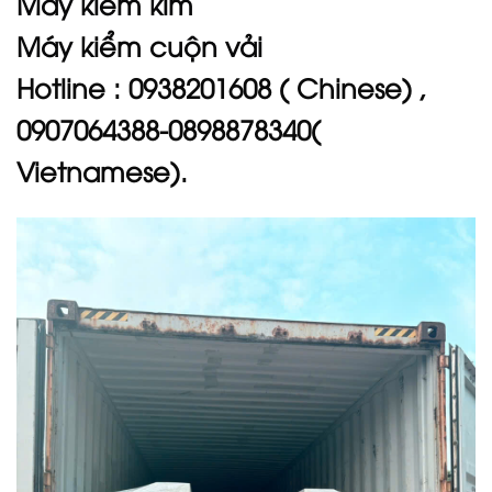
Máy kiểm kim
Máy kiểm cuộn vải
Hotline : 0938201608 ( Chinese) ,
0907064388-0898878340(
Vietnamese).