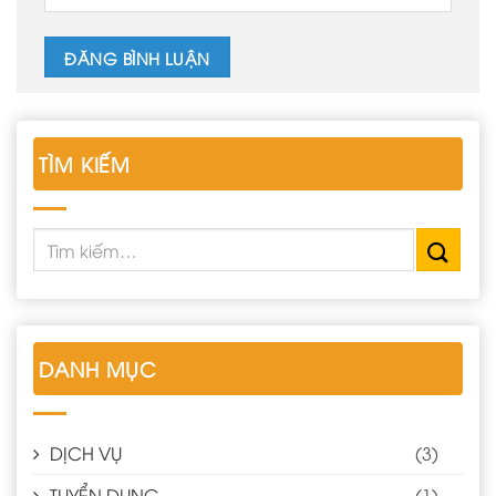
TÌM KIẾM
DANH MỤC
DỊCH VỤ
(3)
TUYỂN DỤNG
(1)