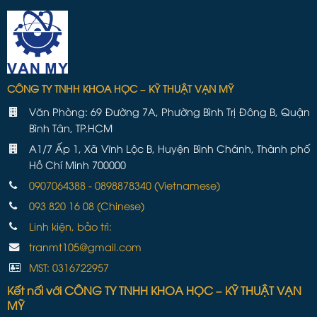
CÔNG TY TNHH KHOA HỌC – KỸ THUẬT VẠN MỸ
Văn Phòng: 69 Đường 7A, Phường Bình Trị Đông B, Quận
Bình Tân, TP.HCM
A1/7 Ấp 1, Xã Vĩnh Lộc B, Huyện Bình Chánh, Thành phố
Hồ Chí Minh 700000
0907064388 - 0898878340 (Vietnamese)
093 820 16 08 (Chinese)
Linh kiện, bảo trì:
tranmt105@gmail.com
MST: 0316722957
Kết nối với CÔNG TY TNHH KHOA HỌC – KỸ THUẬT VẠN
MỸ