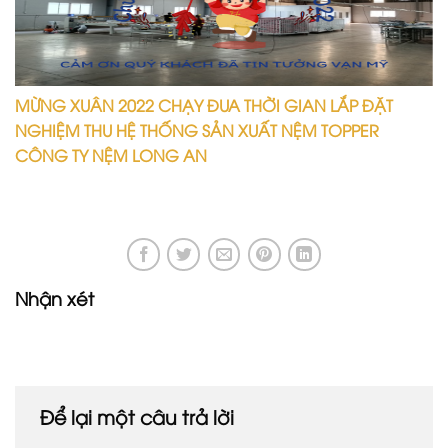
MỪNG XUÂN 2022 CHẠY ĐUA THỜI GIAN LẮP ĐẶT
NGHIỆM THU HỆ THỐNG SẢN XUẤT NỆM TOPPER
CÔNG TY NỆM LONG AN
Nhận xét
Để lại một câu trả lời