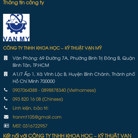
Thông tin công ty
CÔNG TY TNHH KHOA HỌC – KỸ THUẬT VẠN MỸ
Văn Phòng: 69 Đường 7A, Phường Bình Trị Đông B, Quận
Bình Tân, TP.HCM
A1/7 Ấp 1, Xã Vĩnh Lộc B, Huyện Bình Chánh, Thành phố
Hồ Chí Minh 700000
0907064388 - 0898878340 (Vietnamese)
093 820 16 08 (Chinese)
Linh kiện, bảo trì:
tranmt105@gmail.com
MST: 0316722957
Kết nối với CÔNG TY TNHH KHOA HỌC – KỸ THUẬT VẠN