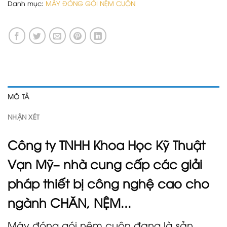
Danh mục:
MÁY ĐÓNG GÓI NỆM CUỘN
MÔ TẢ
NHẬN XÉT
Công ty TNHH Khoa Học Kỹ Thuật
Vạn Mỹ– nhà cung cấp các giải
pháp thiết bị công nghệ cao cho
ngành CHĂN, NỆM...
Máy đóng gói nệm cuộn đang là sản