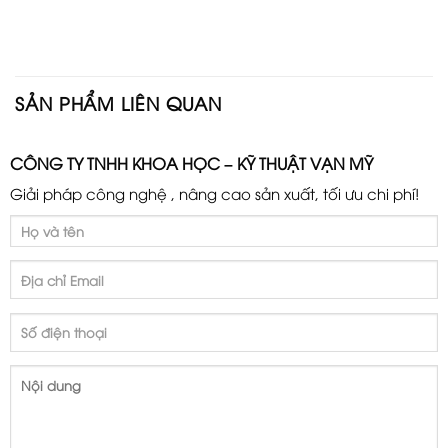
SẢN PHẨM LIÊN QUAN
CÔNG TY TNHH KHOA HỌC – KỸ THUẬT VẠN MỸ
Giải pháp công nghệ , nâng cao sản xuất, tối ưu chi phí!