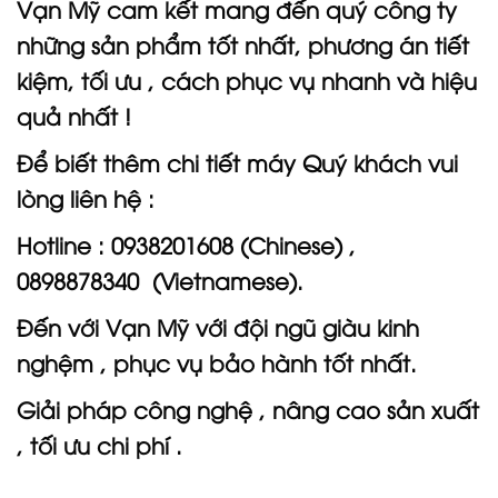
Vạn Mỹ cam kết mang đến quý công ty
những sản phẩm tốt nhất, phương án tiết
kiệm, tối ưu , cách phục vụ nhanh và hiệu
quả nhất !
Để biết thêm chi tiết máy Quý khách vui
lòng liên hệ :
Hotline : 0938201608 (Chinese) ,
0898878340
(Vietnamese).
Đến với Vạn Mỹ với đội ngũ giàu kinh
nghệm , phục vụ bảo hành tốt nhất.
Giải pháp công nghệ , nâng cao sản xuất
, tối ưu chi phí .