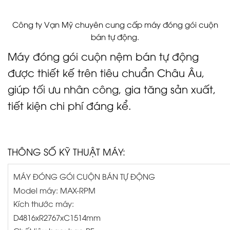
Công ty Vạn Mỹ chuyên cung cấp máy đóng gói cuộn
bán tự động.
Máy đóng gói cuộn nệm bán tự động
được thiết kế trên tiêu chuẩn Châu Âu,
giúp tối ưu nhân công, gia tăng sản xuất,
tiết kiện chi phí đáng kể.
THÔNG SỐ KỸ THUẬT MÁY:
MÁY ĐÓNG GÓI CUỘN BÁN TỰ ĐỘNG
Model máy: MAX-RPM
Kích thước máy:
D4816xR2767xC1514mm