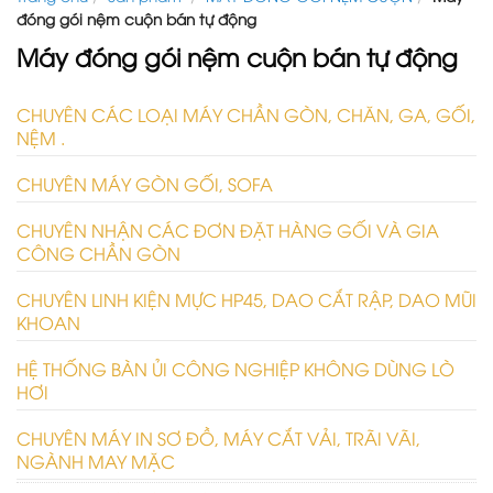
đóng gói nệm cuộn bán tự động
Máy đóng gói nệm cuộn bán tự động
CHUYÊN CÁC LOẠI MÁY CHẦN GÒN, CHĂN, GA, GỐI,
NỆM .
CHUYÊN MÁY GÒN GỐI, SOFA
CHUYÊN NHẬN CÁC ĐƠN ĐẶT HÀNG GỐI VÀ GIA
CÔNG CHẦN GÒN
CHUYÊN LINH KIỆN MỰC HP45, DAO CẮT RẬP, DAO MŨI
KHOAN
HỆ THỐNG BÀN ỦI CÔNG NGHIỆP KHÔNG DÙNG LÒ
HƠI
CHUYÊN MÁY IN SƠ ĐỒ, MÁY CẮT VẢI, TRÃI VÃI,
NGÀNH MAY MẶC